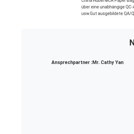
China Hubei MCR Paper Bag 
über eine unabhängige QC-
usw.Gut ausgebildete QA/QC
N
Ansprechpartner :
Mr. Cathy Yan