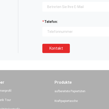
Telefon:
Kontakt
ber
Produkte
menprofil
aufbereitete Papiertüten
brik Tour
Kraftpapiertasche