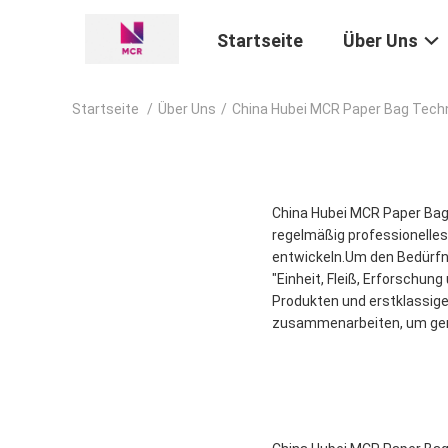
Startseite
Über Uns
Startseite
/
Über Uns
/
China Hubei MCR Paper Bag Techn
China Hubei MCR Paper Bag 
regelmäßig professionelle
entwickeln.Um den Bedürfn
"Einheit, Fleiß, Erforschu
Produkten und erstklassig
zusammenarbeiten, um gem