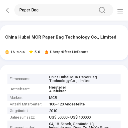
China Hubei MCR Paper Bag Technology Co., Limited
16
5.0
Überprüfter Lieferant
YEARS
China Hubei MCR Paper Bag
Firmenname
Technology Co., Limited
Hersteller
Betriebsart:
Ausführer
Marken:
MCR
Anzahl Mitarbeiter:
100~120 Angestellte
Gegründet:
2010
Jahresumsatz:
US$ 50000 - US$ 100000
04, 18. Stock, Gebäude 13,
Firmenstandort
Industriezone DengZu, MoYe Street,