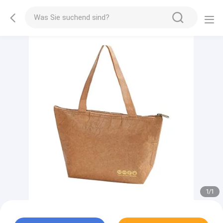
1
/
1