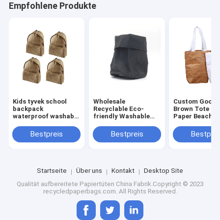
Empfohlene Produkte
Kids tyvek school
Wholesale
Custom Goods
backpack
Recyclable Eco-
Brown Tote St
waterproof washable
friendly Washable
Paper Beach T
dupont paper bag
Kraft Paper Bags
Folding Water
Container For
Washable Sho
Bestpreis
Bestpreis
Bestprei
Storage, Snack,
Bag
Planting, Toy Box
China Factory
Startseite
Über uns
Kontakt
Desktop Site
Qualität
aufbereitete Papiertüten
China Fabrik.Copyright © 2023
recycledpaperbags.com. All Rights Reserved.