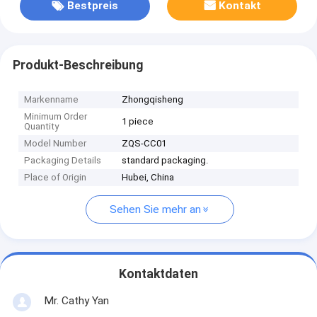
Bestpreis
Kontakt
Produkt-Beschreibung
Markenname
Zhongqisheng
Minimum Order
1 piece
Quantity
Model Number
ZQS-CC01
Packaging Details
standard packaging.
Place of Origin
Hubei, China
Sehen Sie mehr an
Kontaktdaten
Mr. Cathy Yan