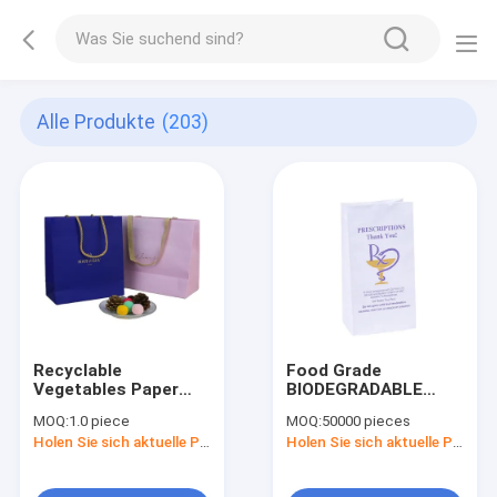
Alle Produkte
(203)
Recyclable
Food Grade
Vegetables Paper
BIODEGRADABLE
Bag With Big Handle
Customized Logo
MOQ:
1.0 piece
MOQ:
50000 pieces
Brown Kraft Paper
Printed RX
Holen Sie sich aktuelle Preis
Holen Sie sich aktuelle Preis
Shopping Bags For
Prescription
Packaging
Medicine Water
Resistant Paper Bag