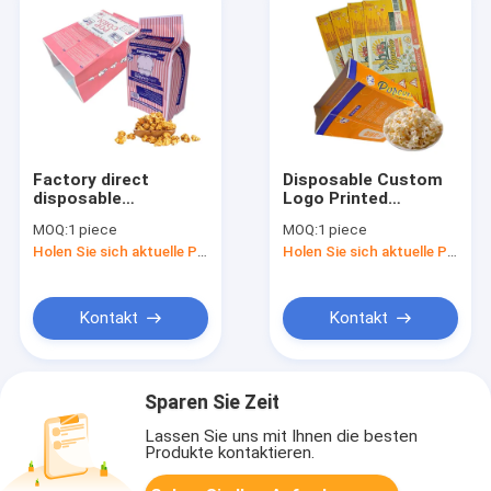
Factory direct
Disposable Custom
disposable
Logo Printed
waterproof heat seal
Greaseproof Paper
MOQ:
1 piece
MOQ:
1 piece
food grade
Bags Popcorn Food
Holen Sie sich aktuelle Preis
Holen Sie sich aktuelle Preis
microwave popcorn
Wrapping Paper Bag
high temperature
paper bag with film
Kontakt
Kontakt
Sparen Sie Zeit
Lassen Sie uns mit Ihnen die besten
Produkte kontaktieren.