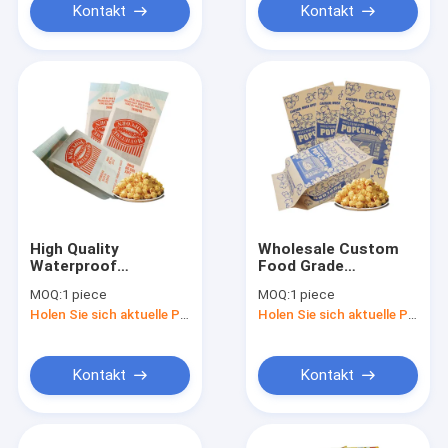
For Pharmacy
Kontakt
Kontakt
High Quality
Wholesale Custom
Waterproof
Food Grade
Disposable Wrapping
Disposable High
MOQ:
1 piece
MOQ:
1 piece
Paper Food Grade
Temperature Factory
Holen Sie sich aktuelle Preis
Holen Sie sich aktuelle Preis
Microwave Popcorn
Size Oil Proof
Greaseproof Bag For
Microwave Popcorn
Home Party
Package Bag For
Home Party
Kontakt
Kontakt