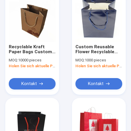
Recyclable Kraft
Custom Reusable
Paper Bags Custom
Flower Recyclable
Wine Bottles With
Tote Fashionable
MOQ:
10000 pieces
MOQ:
1000 pieces
Handle Assorted
Paper Wholesale -
Holen Sie sich aktuelle Preis
Holen Sie sich aktuelle Preis
Colors Handles Bulk
Whole Foods Bags
For Buying Shoes
Shopping Bag Sale
Logo No Window
Bags. cheap design
Manufacturer
china
Kontakt
Kontakt
Nach Hause
Produits
Über uns