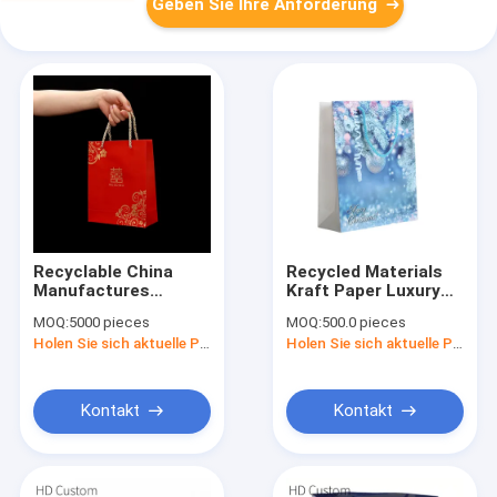
Geben Sie Ihre Anforderung
Recyclable China
Recycled Materials
Manufactures
Kraft Paper Luxury
Custom Your Own
Brown Reusable
MOQ:
5000 pieces
MOQ:
500.0 pieces
Logo Printed Luxury
Shopping Paper Bag
Holen Sie sich aktuelle Preis
Holen Sie sich aktuelle Preis
Paper Gift Bags With
Handle
Kontakt
Kontakt