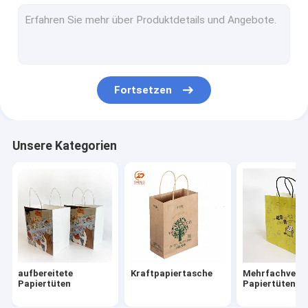
Papiertasche Tasche
Sandwichtaschen aus Wachspapier
Fortsetzen
Unsere Kategorien
aufbereitete
Kraftpapiertasche
Mehrfachverw
Papiertüten
Papiertüten