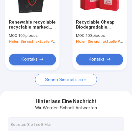
Kontakt
Renewable recyclable
Recyclable Cheap
recyclable marked
Biodegradable
aufbereitete Papiertüten
after-sales jewelry
Japanese Christmas
MOQ:
100 pieces
MOQ:
100 pieces
box and purchases
Printed Cargo Gift
Holen Sie sich aktuelle Preis
Holen Sie sich aktuelle Preis
Art Paper Bags
Wrapping Paper Bag
Kraftpapiertasche
Mehrfachverwendbare Papiertüten
Kontakt
Kontakt
Biologisch abbaubare Papiertüten
Sehen Sie mehr an
Kompostierbare Papiertüten
Waschbare Papiertüten
Hinterlass Eine Nachricht
Wir Werden Schnell Antworten
Papiertüten, die verschlossen werden können
Papiertüten mit verdrehtem Griff